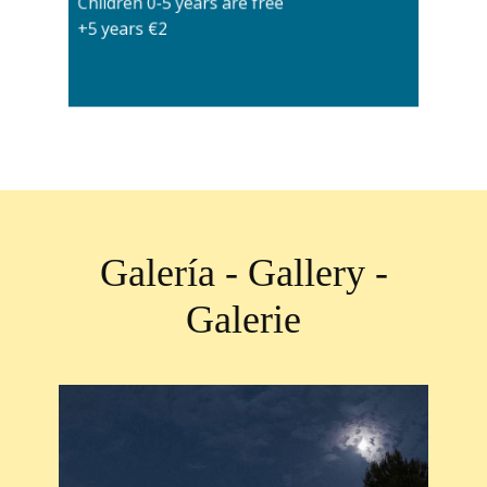
Children 0-5 years are free
+5 years €2
Galería - Gallery -
Galerie