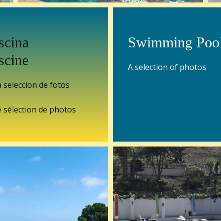
scina
Swimming Poo
scine
A selection of photos
 seleccion de fotos
 sélection de photos