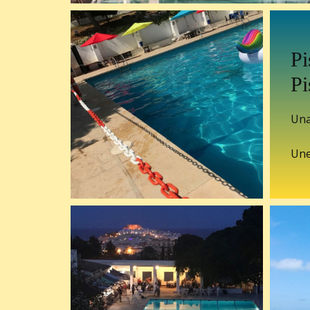
Pi
Pi
Una
Une