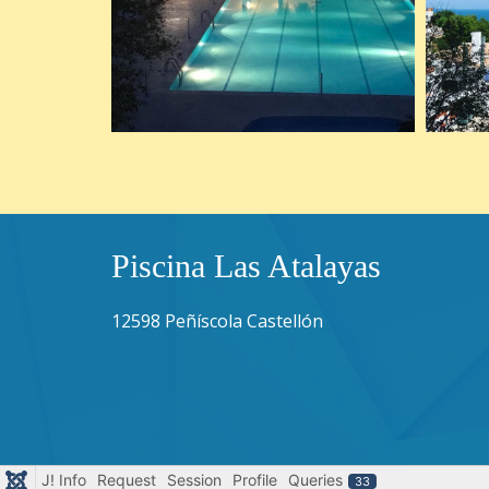
Piscina Las Atalayas
12598 Peñíscola Castellón
J! Info
Request
Session
Profile
Queries
33