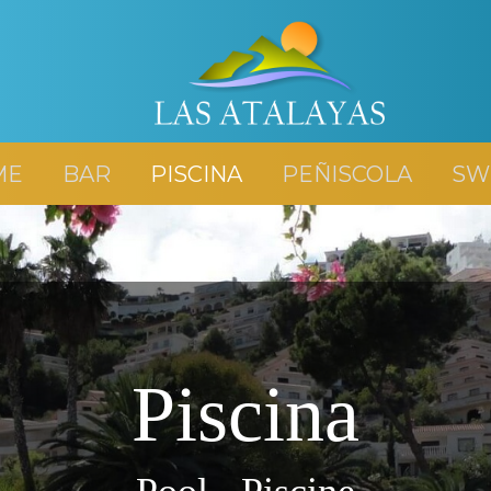
ME
BAR
PISCINA
PEÑISCOLA
SW
Piscina